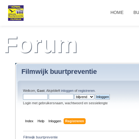
HOME
BU
Forum
Filmwijk buurtpreventie
Welkom,
Gast
. Alsjeblieft
inloggen
of
registreren
.
Login met gebruikersnaam, wachtwoord en sessielengte
Index
Help
Inloggen
Registreren
Filmwijk buurtpreventie