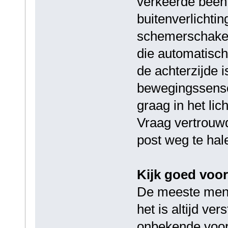
verkeerde been
buitenverlichti
schemerschakel
die automatisch
de achterzijde 
bewegingssensor
graag in het lic
Vraag vertrouwd
post weg te hal
Kijk goed voor
De meeste men
het is altijd ve
onbekende voor 