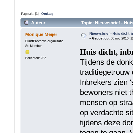
Pagina's: [
1
]
Omlaag
Auteur
Topic: Nieuwsbrief - Huis
Nieuwsbrief - Huis dicht, i
Monique Meijer
«
Gepost op:
30 nov 2016, 11
BuurtPreventie organisatie
Sr. Member
Huis dicht, inbr
Berichten: 252
Tijdens de don
traditiegetrouw
Inbrekers zien 
bewoners niet t
mensen op straa
op verdachte si
tijdens deze do
tegen te gaan. 