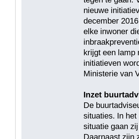
nieuwe initiati
december 2016 t
elke inwoner di
inbraakprevent
krijgt een lamp
initiatieven wo
Ministerie van V
Inzet buurtad
De buurtadviseu
situaties. In he
situatie gaan z
Daarnaast zijn z