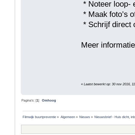
* Noteer loop- e
* Maak foto’s o
* Schrijf direct
Meer informatie
«
Laatst bewerkt op: 30 nov 2016, 1
Pagina's: [
1
]
Omhoog
Filmwijk buurtpreventie
»
Algemeen
»
Nieuws
»
Nieuwsbrief - Huis dicht, inb