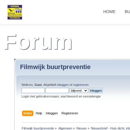
HOME
BU
Forum
Filmwijk buurtpreventie
Welkom,
Gast
. Alsjeblieft
inloggen
of
registreren
.
Login met gebruikersnaam, wachtwoord en sessielengte
Index
Help
Inloggen
Registreren
Filmwijk buurtpreventie
»
Algemeen
»
Nieuws
»
Nieuwsbrief - Huis dicht, inb