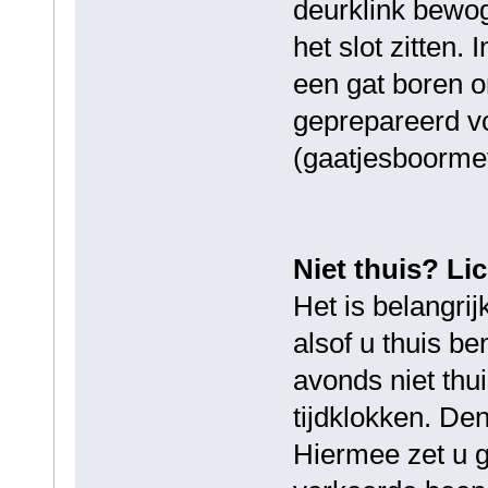
deurklink bewoge
het slot zitten.
een gat boren 
geprepareerd v
(gaatjesboorme
Niet thuis? Lic
Het is belangrij
alsof u thuis be
avonds niet thu
tijdklokken. De
Hiermee zet u g