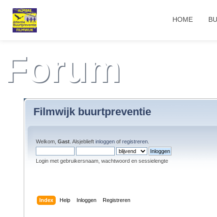
HOME
BU
Forum
Filmwijk buurtpreventie
Welkom,
Gast
. Alsjeblieft
inloggen
of
registreren
.
Login met gebruikersnaam, wachtwoord en sessielengte
Index
Help
Inloggen
Registreren