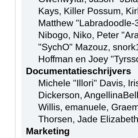
Kays, Killer Possum, K
Matthew "Labradoodle-3
Nibogo, Niko, Peter "Ara
"SychO" Mazouz, snork1
Hoffman en Joey "Tyrss
Documentatieschrijvers
Michele "Illori" Davis, 
Dickerson, AngellinaBell
Willis, emanuele, Grae
Thorsen, Jade Elizabet
Marketing