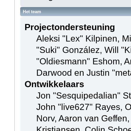
Het team
Projectondersteuning
Aleksi "Lex" Kilpinen, Mi
"Suki" González, Will "
"Oldiesmann" Eshom, A
Darwood en Justin "met
Ontwikkelaars
Jon "Sesquipedalian" St
John "live627" Rayes, 
Norv, Aaron van Geffen,
Kristiansen, Colin Scho